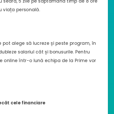
u seara, 5 zile pe săptămână timp de 8 ore
ru viața personală.
e pot alege să lucreze și peste program, în
ubleze salariul cât și bonusurile. Pentru
 online într-o lună echipa de la Prime vor
decât cele financiare