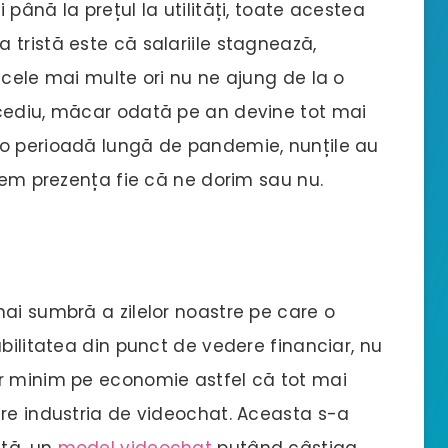
până la prețul la utilități, toate acestea
tristă este că salariile stagnează,
 cele mai multe ori nu ne ajung de la o
ncediu, măcar odată pe an devine tot mai
 o perioadă lungă de pandemie, nunțile au
acem prezența fie că ne dorim sau nu.
ai sumbră a zilelor noastre pe care o
abilitatea din punct de vedere financiar, nu
ar minim pe economie astfel că tot mai
tre industria de videochat. Aceasta s-a
ață, un
model videochat
putând câștiga