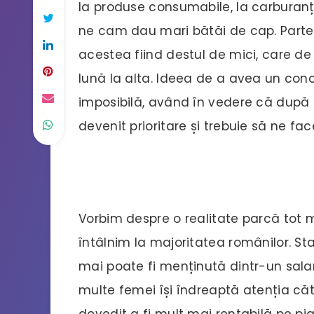
la produse consumabile, la carburanți 
ne cam dau mari bătăi de cap. Partea 
acestea fiind destul de mici, care de
lună la alta. Ideea de a avea un co
imposibilă, având în vedere că după
devenit prioritare și trebuie să ne f
Vorbim despre o realitate parcă tot m
întâlnim la majoritatea românilor. St
mai poate fi menținută dintr-un sal
multe femei își îndreaptă atenția că
dovedit a fi mult mai rentabilă pe pi