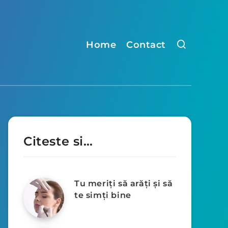
Home
Contact
Citeste si…
Tu meriți să arăți și să
te simți bine