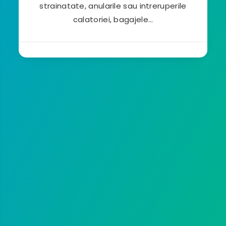
strainatate, anularile sau intreruperile
calatoriei, bagajele…