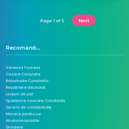
Next
Page 1 of 2
Recomand…
Vanessa Youness
Cazare Caciulata
Balustrade Constanta
Repatriere decedati
Lenjerii de pat
Spalatorie covoare Constanta
Servicii de contabilitate
Manere pentru usi
Abdominoplastie
Grindere