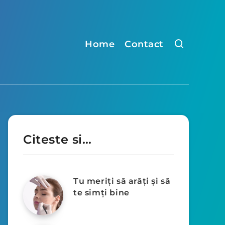
Home
Contact
Citeste si…
Tu meriți să arăți și să
te simți bine