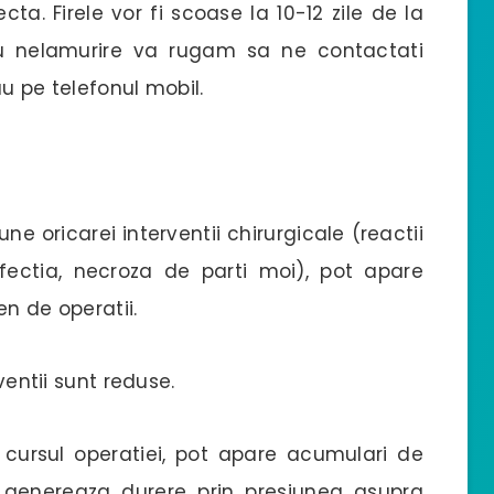
cta. Firele vor fi scoase la 10-12 zile de la
au nelamurire va rugam sa ne contactati
u pe telefonul mobil.
e oricarei interventii chirurgicale (reactii
fectia, necroza de parti moi), pot apare
en de operatii.
ventii sunt reduse.
cursul operatiei, pot apare acumulari de
genereaza durere prin presiunea asupra