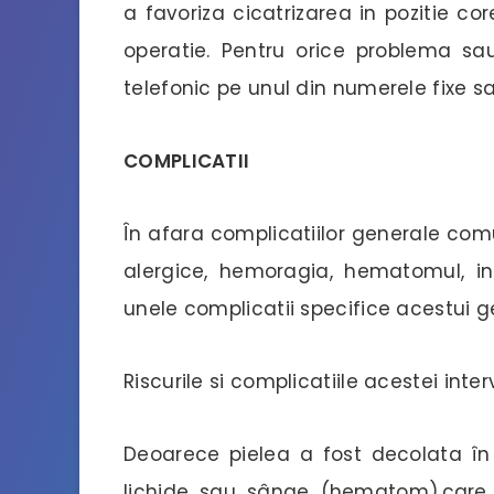
a favoriza cicatrizarea in pozitie core
operatie. Pentru orice problema s
telefonic pe unul din numerele fixe sa
COMPLICATII
În afara complicatiilor generale comun
alergice, hemoragia, hematomul, in
unele complicatii specifice acestui g
Riscurile si complicatiile acestei inter
Deoarece pielea a fost decolata în 
lichide sau sânge (hematom),care 