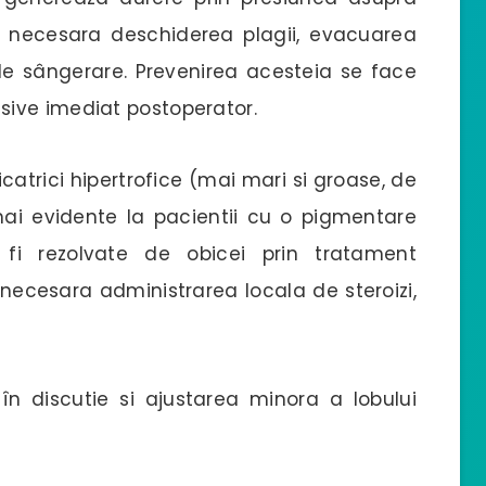
lor necesara deschiderea plagii, evacuarea
 de sângerare. Prevenirea acesteia se face
ive imediat postoperator.
icatrici hipertrofice (mai mari si groase, de
mai evidente la pacientii cu o pigmentare
 fi rezolvate de obicei prin tratament
 necesara administrarea locala de steroizi,
n discutie si ajustarea minora a lobului