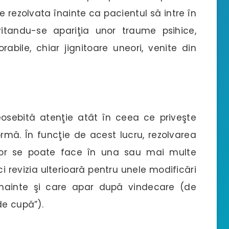
te rezolvata înainte ca pacientul să intre în
evitandu-se apariţia unor traume psihice,
abile, chiar jignitoare uneori, venite din
sebită atenţie atât în ceea ce priveşte
mă. În funcţie de acest lucru, rezolvarea
ilor se poate face în una sau mai multe
ci revizia ulterioară pentru unele modificări
înainte şi care apar după vindecare (de
de cupă”).