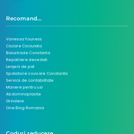
Recomand…
Vanessa Youness
Cazare Caciulata
Balustrade Constanta
Repatriere decedati
Lenjerii de pat
Spalatorie covoare Constanta
Servicii de contabilitate
Manere pentru usi
Abdominoplastie
Grindere
One Blog Romania
Coduri reducere