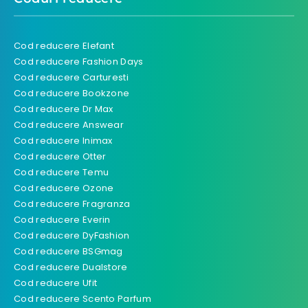
Cod reducere Elefant
Cod reducere Fashion Days
Cod reducere Carturesti
Cod reducere Bookzone
Cod reducere Dr Max
Cod reducere Answear
Cod reducere Inimax
Cod reducere Otter
Cod reducere Temu
Cod reducere Ozone
Cod reducere Fragranza
Cod reducere Everin
Cod reducere DyFashion
Cod reducere BSGmag
Cod reducere Dualstore
Cod reducere Ufit
Cod reducere Scento Parfum