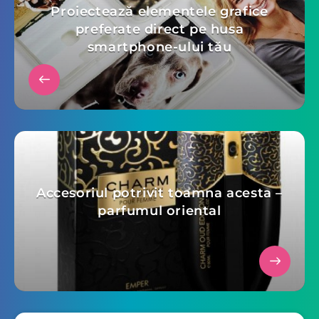
Proiectează elementele grafice
preferate direct pe husa
smartphone-ului tău
Accesoriul potrivit toamna acesta –
parfumul oriental