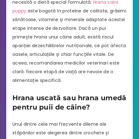
necesită o dietă special formulată.
Hrana caini
puppy
este bogată în proteine de calitate, grăsimi
sănătoase, vitamine și minerale adaptate acestei
etape intense de dezvoltare. Dacă un pui
primește hrana unui câine adult, există riscul
apariției dezechilibrelor nutriționale, ce pot afecta
oasele, articulațiile și chiar funcțiile vitale. De
aceea, recomandarea medicilor veterinari este
clară: fiecare etapă de viață are nevoie de o
alimentație specifică.
Hrana uscată sau hrana umedă
pentru puii de câine?
Unul dintre cele mai frecvente dileme ale
stăpânilor este alegerea dintre crochete și