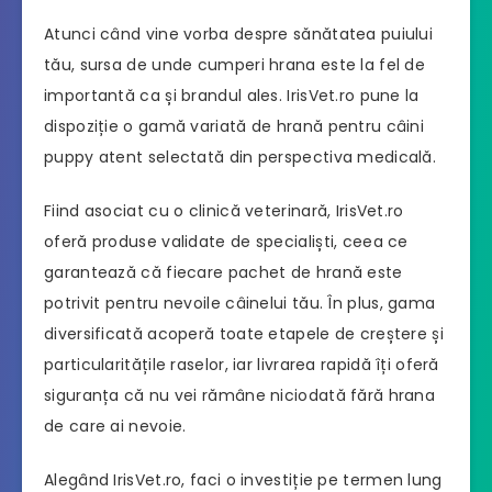
Atunci când vine vorba despre sănătatea puiului
tău, sursa de unde cumperi hrana este la fel de
importantă ca și brandul ales. IrisVet.ro pune la
dispoziție o gamă variată de hrană pentru câini
puppy atent selectată din perspectiva medicală.
Fiind asociat cu o clinică veterinară, IrisVet.ro
oferă produse validate de specialiști, ceea ce
garantează că fiecare pachet de hrană este
potrivit pentru nevoile câinelui tău. În plus, gama
diversificată acoperă toate etapele de creștere și
particularitățile raselor, iar livrarea rapidă îți oferă
siguranța că nu vei rămâne niciodată fără hrana
de care ai nevoie.
Alegând IrisVet.ro, faci o investiție pe termen lung