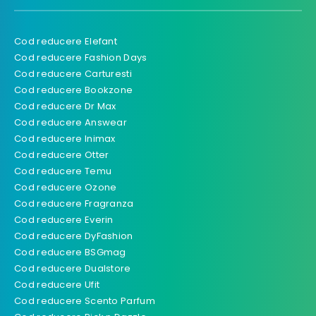
Cod reducere Elefant
Cod reducere Fashion Days
Cod reducere Carturesti
Cod reducere Bookzone
Cod reducere Dr Max
Cod reducere Answear
Cod reducere Inimax
Cod reducere Otter
Cod reducere Temu
Cod reducere Ozone
Cod reducere Fragranza
Cod reducere Everin
Cod reducere DyFashion
Cod reducere BSGmag
Cod reducere Dualstore
Cod reducere Ufit
Cod reducere Scento Parfum