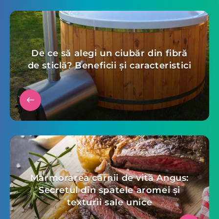
De ce să alegi un ciubăr din fibră
de sticlă? Beneficii și caracteristici
Marmorarea cărnii de vită Angus:
Secretul din spatele aromei și
texturii sale unice