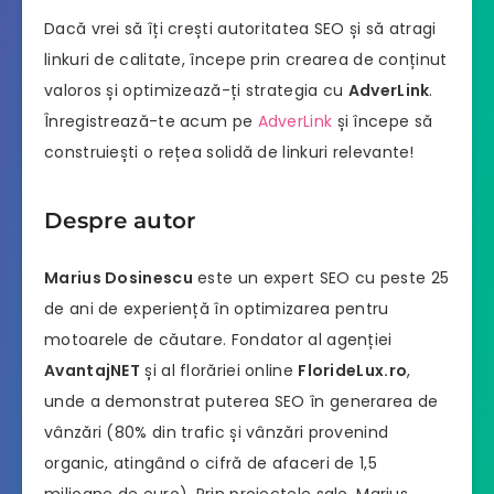
Dacă vrei să îți crești autoritatea SEO și să atragi
linkuri de calitate, începe prin crearea de conținut
valoros și optimizează-ți strategia cu
AdverLink
.
Înregistrează-te acum pe
AdverLink
și începe să
construiești o rețea solidă de linkuri relevante!
Despre autor
Marius Dosinescu
este un expert SEO cu peste 25
de ani de experiență în optimizarea pentru
motoarele de căutare. Fondator al agenției
AvantajNET
și al florăriei online
FlorideLux.ro
,
unde a demonstrat puterea SEO în generarea de
vânzări (80% din trafic și vânzări provenind
organic, atingând o cifră de afaceri de 1,5
milioane de euro). Prin proiectele sale, Marius