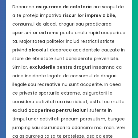
Deoarece
asigurarea de calatorie
are scopul de
a te proteja impotriva
riscurilor imprevizibile
,
consumul de alcool, droguri sau practicarea
sporturilor extreme
poate anula rapid acoperirea
ta. Majoritatea politelor includ restrictii stricte
privind
alcoolul
, deoarece accidentele cauzate in
stare de ebrietate sunt considerate prevenibile.
Similar,
excluderile pentru droguri
inseamna ca
orice incidente legate de consumul de droguri
ilegale sau recreative nu sunt acoperite. In ceea
ce priveste sporturile extreme, asiguratorii le
considera activitati cu risc ridicat, astfel ca multe
exclud
acoperirea pentru leziuni
suferite in
timpul unor activitati precum parasutism, bungee
jumping sau scufundari la adancimi mai mari. Vrei
ca asigurarea ta sa te protejeze, asa ca este