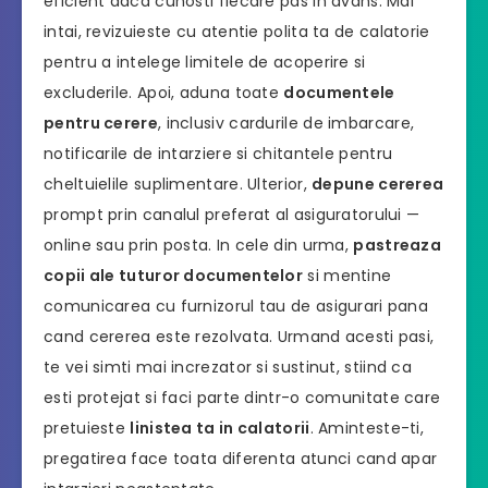
eficient daca cunosti fiecare pas in avans. Mai
intai, revizuieste cu atentie polita ta de calatorie
pentru a intelege limitele de acoperire si
excluderile. Apoi, aduna toate
documentele
pentru cerere
, inclusiv cardurile de imbarcare,
notificarile de intarziere si chitantele pentru
cheltuielile suplimentare. Ulterior,
depune cererea
prompt prin canalul preferat al asiguratorului —
online sau prin posta. In cele din urma,
pastreaza
copii ale tuturor documentelor
si mentine
comunicarea cu furnizorul tau de asigurari pana
cand cererea este rezolvata. Urmand acesti pasi,
te vei simti mai increzator si sustinut, stiind ca
esti protejat si faci parte dintr-o comunitate care
pretuieste
linistea ta in calatorii
. Aminteste-ti,
pregatirea face toata diferenta atunci cand apar