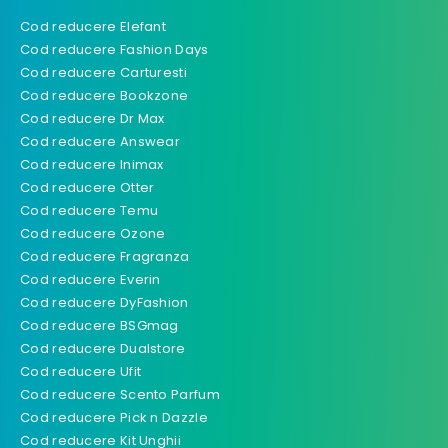
Cod reducere Elefant
Cod reducere Fashion Days
Cod reducere Carturesti
Cod reducere Bookzone
Cod reducere Dr Max
Cod reducere Answear
Cod reducere Inimax
Cod reducere Otter
Cod reducere Temu
Cod reducere Ozone
Cod reducere Fragranza
Cod reducere Everin
Cod reducere DyFashion
Cod reducere BSGmag
Cod reducere Dualstore
Cod reducere Ufit
Cod reducere Scento Parfum
Cod reducere Pick n Dazzle
Cod reducere Kit Unghii